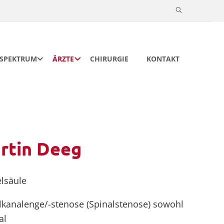
Suche
öffnen
CHIRURGIE
KONTAKT
SSPEKTRUM
ÄRZTE
rtin Deeg
lsäule
lkanalenge/-stenose (Spinalstenose) sowohl
al