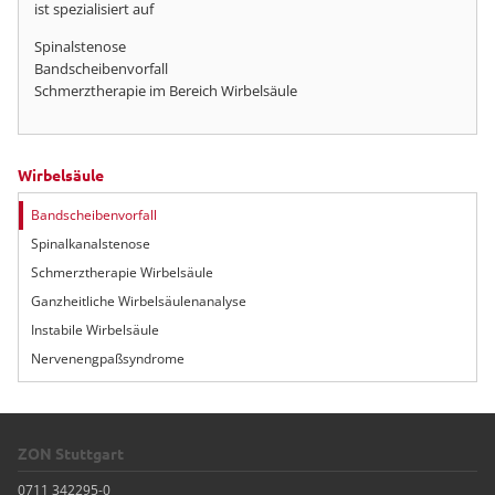
ist spezialisiert auf
Spinalstenose
Bandscheibenvorfall
Schmerztherapie im Bereich Wirbelsäule
Wirbelsäule
Navigation
Bandscheibenvorfall
überspringen
Spinalkanalstenose
Schmerztherapie Wirbelsäule
Ganzheitliche Wirbelsäulenanalyse
Instabile Wirbelsäule
Nervenengpaßsyndrome
ZON Stuttgart
0711 342295-0