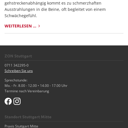
gehstreckenabhängig kommt es zu schmerzhaften
Ausstrahlungen in die Beine, oft begleitet von einem
Schwächegefühl.
WEITERLESEN …
SPINALKANALSTENOSE
DER
LENDENWIRBELSÄULE
ZON Stuttgart
0711 342295-0
Schreiben Sie uns
Sprechstunde:
Mo. - Fr. 8.00 - 12.00 • 14.00 - 17.00 Uhr
Termine nach Vereinbarung
Standort Stuttgart Mitte
Praxis Stuttgart Mitte